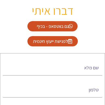
דברו איתי
גם בווטסאפ - בכיף
לפגישת ייעוץ חינמית
שם מלא
טלפון
אימייל