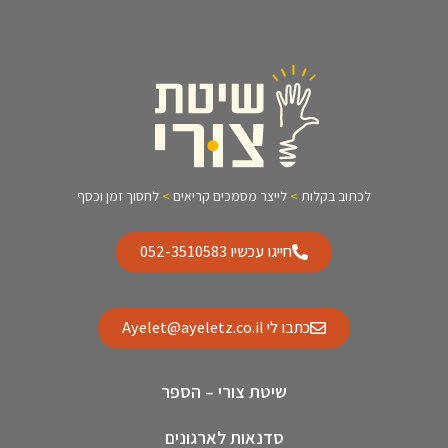
לכתוב בקלות
>
לייצר מסמכים קריאים
>
לחסוך זמן וכסף
חייגו עכשיו 052-3510583
כתבו לי Ayelet@ayeletz.co.il
שיטת צורי – הספר
סדנאות לארגונים