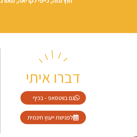
חוץ מזה, כייפי לקריאה, מאורג
דברו איתי
גם בווטסאפ - בכיף
לפגישת ייעוץ חינמית