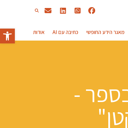
פתח
מאגר הידע החופשי
כתיבה עם AI
אודות
בספר -
טן"