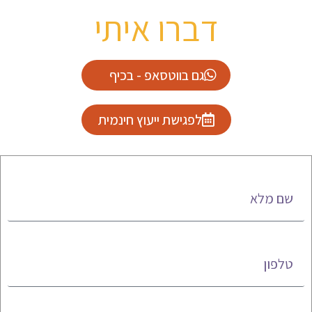
דברו איתי
גם בווטסאפ - בכיף
לפגישת ייעוץ חינמית
שם מלא
טלפון
אימייל