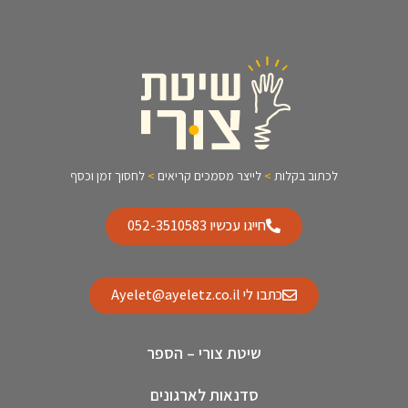
לכתוב בקלות
>
לייצר מסמכים קריאים
>
לחסוך זמן וכסף
חייגו עכשיו 052-3510583
כתבו לי Ayelet@ayeletz.co.il
שיטת צורי – הספר
סדנאות לארגונים