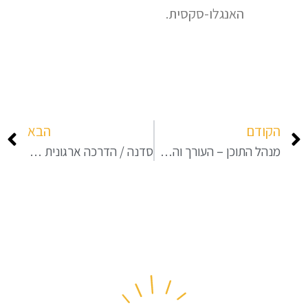
האנגלו-סקסית.
הקודם
הבא
מנהל התוכן – העורך והממיר
סדנה / הדרכה ארגונית בכתיבה מקצועית (למנהלים / עובדים)