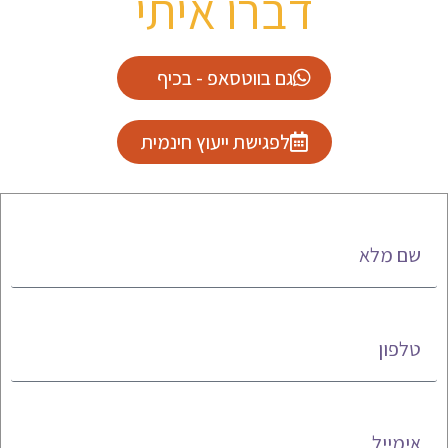
דברו איתי
גם בווטסאפ - בכיף
לפגישת ייעוץ חינמית
שם מלא
טלפון
אימייל