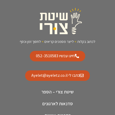
לכתוב בקלות
>
לייצר מסמכים קריאים
>
לחסוך זמן וכסף
חייגו עכשיו 052-3510583
כתבו לי Ayelet@ayeletz.co.il
שיטת צורי – הספר
סדנאות לארגונים