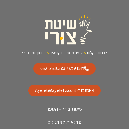
לכתוב בקלות
>
לייצר מסמכים קריאים
>
לחסוך זמן וכסף
חייגו עכשיו 052-3510583
כתבו לי Ayelet@ayeletz.co.il
שיטת צורי – הספר
סדנאות לארגונים