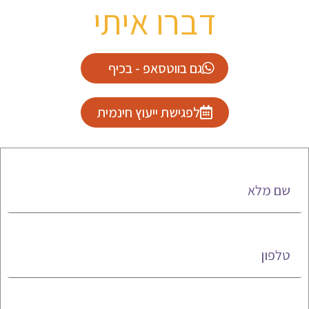
דברו איתי
גם בווטסאפ - בכיף
לפגישת ייעוץ חינמית
שם מלא
טלפון
אימייל