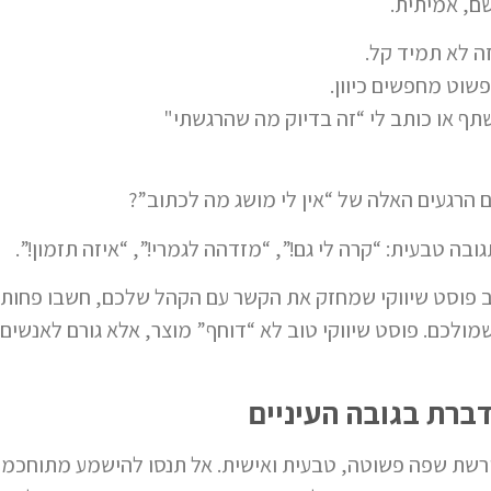
ם, אמיתית.
ה לא תמיד קל.
שוט מחפשים כיוון.
ף או כותב לי “זה בדיוק מה שהרגשתי"
 הרגעים האלה של “אין לי מושג מה לכתוב”?
בה טבעית: “קרה לי גם!”, “מזדהה לגמרי!”, “איזה תזמון!”.
 פוסט שיווקי שמחזק את הקשר עם הקהל שלכם, חשבו פחות על
ולכם. פוסט שיווקי טוב לא “דוחף” מוצר, אלא גורם לאנשי
רת בגובה העיניים
ת שפה פשוטה, טבעית ואישית. אל תנסו להישמע מתוחכמים, ז