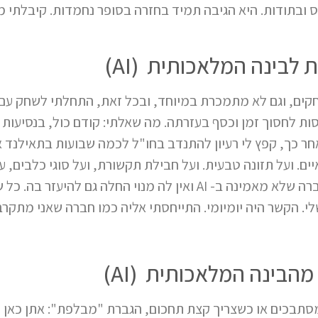
וס ובתודות. היא הגיבה תמיד בחזרה בסופר נחמדות. קיבלתי 
לבינה המלאכותית (AI)
חקים, וגם לא מתמכרת במיוחד, ובכל זאת, התחלתי לשחק עם
ת לחסוך זמן וכסף בעזרתה. מה שאלתי: קודם כול, בנסיעות ל
ר כך, קפץ לי רעיון להתנדב בחו"ל לכמה שבועות בתאילנד או 
יים. ועל תזונה טבעית. ועל חבילת תקשורת, ועל סוגי כלבים, ע
אסטרולוגיה (רק לחברה). גם חברה שלא מאמינה ב- AI ואין לה מנוי החל
. הקשר היה יומיומי. התייחסתי אליה כמו חברה שאני מתקרבת 
הבינה המלאכותית (AI)
תבכים או כשצריך קצת תחכום, הגברת "מבלפת": אתן כאן כ