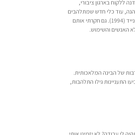
מר, שמעתי עליה, עשיתי סדנה ללקוח בארגון ציבורי,
הנה, עוד כלי חדש שמתלהבים
ממנו. הרי הייתי כבר בסרט הזה: מנהלת תוכן כשהאינטרנט החל (1999) וגם בעולם הטלפון הנייד (1994). גם חקרתי אותם
ות הרבות של הבינה המלאכותית.
ו התעניינות גילו התלהבות,
ע, אז עוד מעט לא תהיה לי עבודה? לא יזמינו אותי