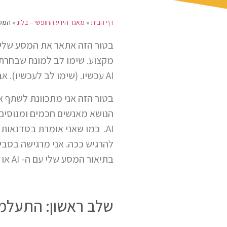
דף הבית
»
מאגר הידע החופשי – בלוג
»
המסע
מקצוע. שימו לב למונח שבחרתי
AI עכשיו. (שימו לב לעכשיו). אבל זהו כלי שבהחלט אפשר להתמכר אליו.
הנושא מאנשים חכמים ומנוסים י
AI. כמו שאני אומרת בסדנאות
בתיאור המסע שלי עם ה- AI או בעברית: "הבינה המלאכותית". לנוחיותכם, אתאר את המסע הזה בשלבים:
שלב ראשון: התעלמות