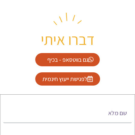
דברו איתי
גם בווטסאפ - בכיף
לפגישת ייעוץ חינמית
שם מלא
טלפון