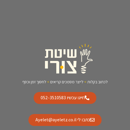
לכתוב בקלות
>
לייצר מסמכים קריאים
>
לחסוך זמן וכסף
חייגו עכשיו 052-3510583
כתבו לי Ayelet@ayeletz.co.il