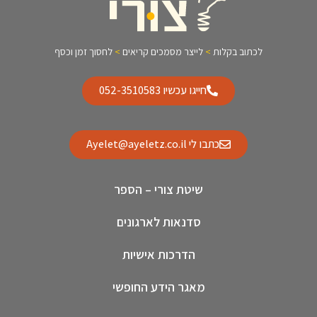
לכתוב בקלות
>
לייצר מסמכים קריאים
>
לחסוך זמן וכסף
חייגו עכשיו 052-3510583
כתבו לי Ayelet@ayeletz.co.il
שיטת צורי – הספר
סדנאות לארגונים
הדרכות אישיות
מאגר הידע החופשי