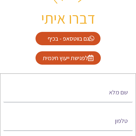
דברו איתי
גם בווטסאפ - בכיף
לפגישת ייעוץ חינמית
שם מלא
טלפון