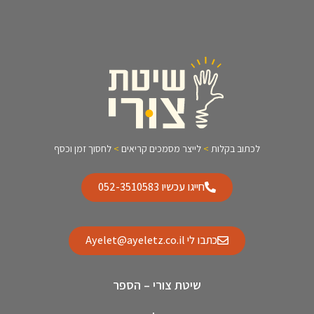
לכתוב בקלות
>
לייצר מסמכים קריאים
>
לחסוך זמן וכסף
חייגו עכשיו 052-3510583
כתבו לי Ayelet@ayeletz.co.il
שיטת צורי – הספר