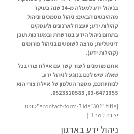
בניהול ידע למעלה מ-14 שנה בעיקר
מההיבטים הבאים: ניהול מסמכים וניהול
קהילות ידע; יועצת לארגונים ולעסקים
בתחום ניהול הידע במרשתת ובמערכות תוכן
דיגיטליות; מרצה לשופטים בניהול פורומים
(קהילות ידע).
אתם מוזמנים ליצור קשר עם איילת צורי בכל
שאלה שיש לכם בנוגע לניהול ידע.
לנוחיותכם, מספר הטלפון של איילת צורי הוא
03-6471355, 0523510583.
[contact-form-7 id="302" title="טופס
יצירת קשר 1"]
ניהול ידע בארגון