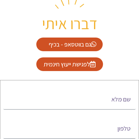
דברו איתי
גם בווטסאפ - בכיף
לפגישת ייעוץ חינמית
שם מלא
טלפון