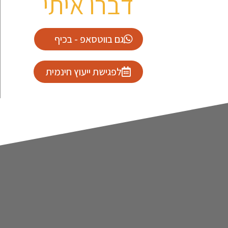
דברו איתי
גם בווטסאפ - בכיף
לפגישת ייעוץ חינמית