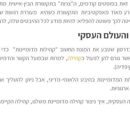
 זאת בפוסטים קודמים, ה"צרות" בתקשורת הבין-אישית מת
ורע מאוד מאפקטיביות התקשורת כשהיא מעוררת רגשות שלי
טה לכך פשוטה להפליא: להיות מודע לכל ההיבטים שלה, לרב
והעולם העסקי
דרסון שטבע את המונח החשוב "קהילות מדומיינות" כדי ל
שר גורם להן לפעול כ
קהילה
, למרות שבפועל הקשר והדמיון 
יפדיה).
ת המדומיינות בהיבט הלאומי-מדיני, אבל ניתן להשליך את
רגוניות.
ה העסקית, איך ניצור קהילה מדומיינת משלנו, קהילה הקיי