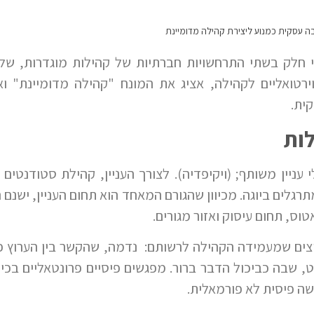
ה עסקית כמנוע ליצירת קהילה מדומיינת
תי חלק בשתי התרחשויות חברתיות של קהילות מוגדרות, שלהן 
רטואליים לקהילה, אציג את המונח "קהילה מדומיינת" וא
ית.
לות
עניין משותף; (ויקיפדיה). לצורך העניין, קהילת סטודנטי
גלים ביוגה. מכיוון שהגורם המאחד הוא תחום העניין, ישנם 
וס, תחום עיסוק ואזור מגורים.
ם שמעמידה הקהילה לרשותם: נדמה, שהקשר בין הערוץ פיסי
, שבה כביכול הדבר ברור. מפגשים פיסיים פרונטאליים בכי
שה פיסית לא פורמאלית.