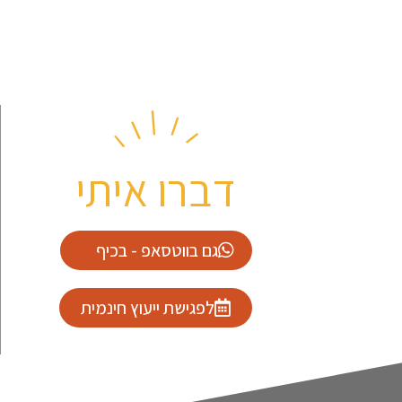
דברו איתי
גם בווטסאפ - בכיף
לפגישת ייעוץ חינמית