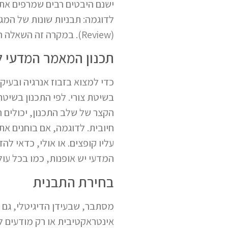
ישנם היבטים רבים שמרפים את
לדוגמה: תבניות שונות של המג
(Review). במקרה זה השאלה היא: מה עושים עם העבודה הרבה שהושקעה במאמר? איך מתעלים אותה להמשך ?
תכנון המאמר המדעי ל
כדי למצוא בזבוז אנרגיה ובעי
בשיטת צורי. לפי התכנון בשיטת
הקצר של שלב התכנון, יכולים 
חיובית. לדוגמה, אם בוחנים א
עליו קופצים. או אולי, כדאי לה
המדעי יש אופנות, כמו בכל עול
בחירת התבנית
מסתבר, שבעידן הדיגיטלי, גם
אינטראקטיבית או רק מודעים ל