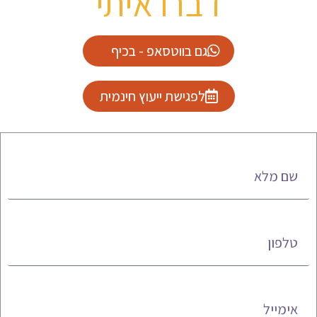
דברו איתי
גם בווטסאפ - בכיף
לפגישת ייעוץ חינמית
שם מלא
טלפון
אימייל