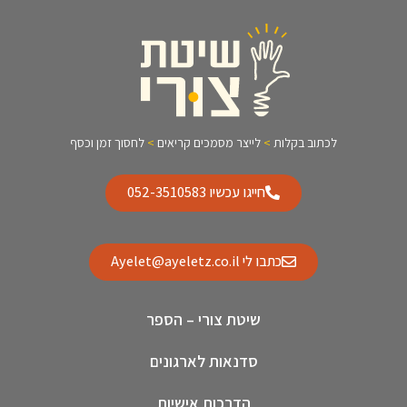
לכתוב בקלות
>
לייצר מסמכים קריאים
>
לחסוך זמן וכסף
חייגו עכשיו 052-3510583
כתבו לי Ayelet@ayeletz.co.il
שיטת צורי – הספר
סדנאות לארגונים
הדרכות אישיות