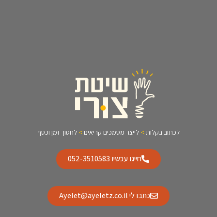
לכתוב בקלות
>
לייצר מסמכים קריאים
>
לחסוך זמן וכסף
חייגו עכשיו 052-3510583
כתבו לי Ayelet@ayeletz.co.il