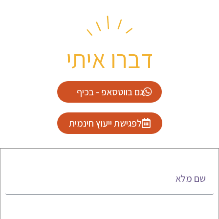
דברו איתי
גם בווטסאפ - בכיף
לפגישת ייעוץ חינמית
שם מלא
טלפון