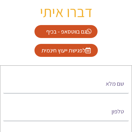
דברו איתי
גם בווטסאפ - בכיף
לפגישת ייעוץ חינמית
שם מלא
טלפון
אימייל