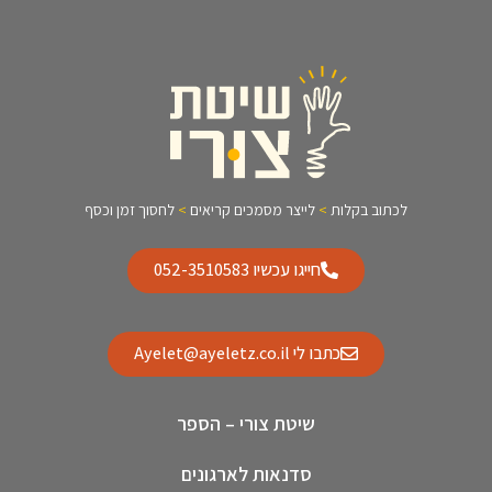
לכתוב בקלות
>
לייצר מסמכים קריאים
>
לחסוך זמן וכסף
חייגו עכשיו 052-3510583
כתבו לי Ayelet@ayeletz.co.il
שיטת צורי – הספר
סדנאות לארגונים