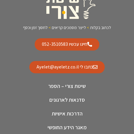
לכתוב בקלות
>
לייצר מסמכים קריאים
>
לחסוך זמן וכסף
חייגו עכשיו 052-3510583
כתבו לי Ayelet@ayeletz.co.il
שיטת צורי – הספר
סדנאות לארגונים
הדרכות אישיות
מאגר הידע החופשי