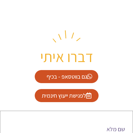
דברו איתי
גם בווטסאפ - בכיף
לפגישת ייעוץ חינמית
שם מלא