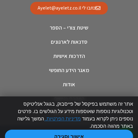
כתבו לי Ayelet@ayeletz.co.il
שיטת צורי – הספר
סדנאות לארגונים
הדרכות אישיות
מאגר הידע החופשי
אודות
הצהרת נגישות
אתר זה משתמש בפיקסל של פייסבוק, בגוגל אנליטיקס
וטכנולוגיות נוספות שאוספות מידע על הגולשים בו. פרטים
מדיניות פרטיות
נוספים ניתן לקרוא בעמוד
מדיניות הפרטיות.
המשך גלישה
באתר מהווה הסכמה.
עיצוב:
טויסטר מדיה
| הקמה:
GreenCode
אישור וסגירה