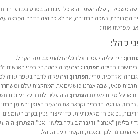
כאישה משכילה, שלה השפה היא כלי עבודה, בפרט במדעי הרו
 המדוברת לשפה הכתובה, אך לא כך היה הדבר. המרצה עשת
ני מפרטת אותן:
תרון:
היה עליה לעמוד על רגליה ולהתייצב מול הקהל.
ים שהיו בחיקה.
הפתרון:
היה עליה להסתכל בפני האנשים ולד
והה ואקדמית מדיי.
הפתרון:
היה עליה לדבר בשפה שווה לכל
רבות פנאי, שבה אנחנו פושטים את המחלצות שלנו ומשחררים
ות או על מלות מפתח.
הפתרון:
היה עליה לחזור על רעיונות חשו
בות או רגש בדבריה וקראה את הנאמר באופן יבש מן הכתוב
יבור, גם אם הן מלאכותיות, כדי ליצור עניין בקרב השומעים.
בלשון "אנחנו" ודיברה בעיקר בלשון "אני".
הפתרון:
היה על
לא התכוונה לכך באמת, תקשורת עם הקהל.