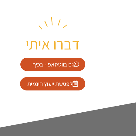
דברו איתי
גם בווטסאפ - בכיף
לפגישת ייעוץ חינמית