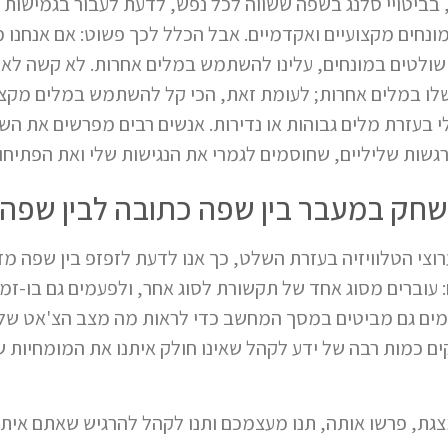
 בביטויי סלנג בשפה ששווה לכל נפש, לדעת לעבור בגמישות 
ונחים מקצועיים ואקדמיים. אבל הכלל לכך פשוט: אם אנחנו 
לנו, ואולי אפילו רק 5% שולטים במונחים, עלינו להשתמש במלים אחרות. לא
לו במלים אחרות; לעומת זאת, הכי קל להשתמש במלים מקצוע
י בעזרת מלים גבוהות או נדירות. אנשים רבים מפרשים את ה
רגשות שליליים, שחוסמים לגמרי את הנגישות שלי ואת הפתיחות
שחק במעבר בין שפה כתובה לבין שפה
ערוצי הטלוויזיה בעזרת השלט, כך אנו לדעת לזפזפ בין שפה מ
: עוברים מסוג אחד של תקשורת לסוג אחר, ולפעמים גם בו-זמ
עמים גם מביטים במסך המחשב כדי לראות מה מצב הצ'אט שלנ
ים כמות רבה של ידע לקהל שאינו חולק איתנו את המומחיות ש
מצגת, פרשו אותה, תנו מעצמכם ותנו לקהל להרגיש שאתם איתו