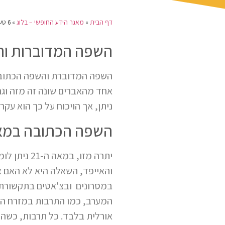
דף הבית
»
מאגר הידע החופשי – בלוג
»
6 טעויות אפשריות בפרזנטציה מול קהל
השפה המדוברות והש
השפה המדוברת והשפה הכתובה שו
אחד מהאברים שונה זה מזה וגם 
ניתן, אך הויכוח על כך הוא עקר
השפה הכתובה במאה ה-21 – ממש כמו א
יתרה מזו,
והאייפד, השאלה היא לא האם א
במסרונים ובצ'אטים בתקשורת ה
המערב, כמו התרבות במזרח הק
אורלית בלבד. כל תרבות, כשהי