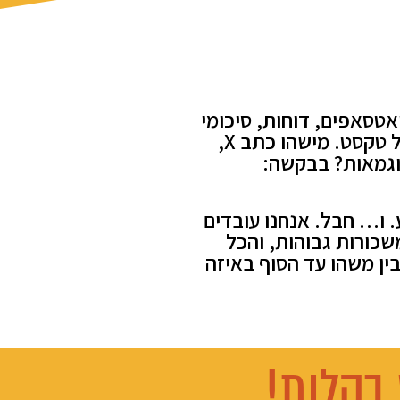
אטסאפים, דוחות, סיכומי
פגישות - הכל. וההפסדים הכי מרגיזים הם אלה שמגיעים בגלל אי הבנות של טקסט. מישהו כתב X,
. ו… חבל. אנחנו עובדים
משכורות גבוהות, והכל
ין משהו עד הסוף באיזה
בקלות!