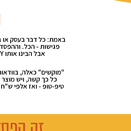
ה
באמת: כל דבר בעסק או בא
אבל הבינו אותו Y. זה קורה כל יום, וככה הכסף פשוט "דולף". רוצה דוגמאות? בבקשה:
"מוקשים" כאלה, בוודאות,
כל כך קשה, ויש מוצר ו
טיפ-טופ - ואז אלפי ש"ח
זה הפסד