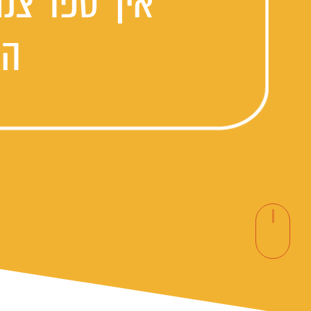
איך ספר צנו
הה